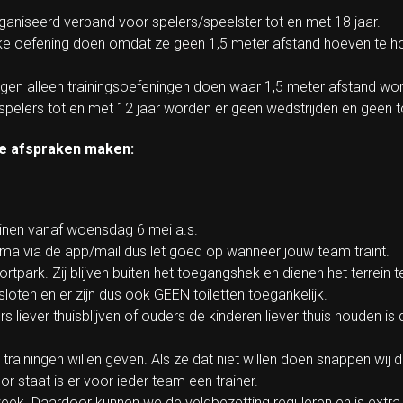
aniseerd verband voor spelers/speelster tot en met 18 jaar.
lke oefening doen omdat ze geen 1,5 meter afstand hoeven te 
ogen alleen trainingsoefeningen doen waar 1,5 meter afstand wo
r spelers tot en met 12 jaar worden er geen wedstrijden en geen
nde afspraken maken:
inen vanaf woensdag 6 mei a.s.
ma via de app/mail dus let goed op wanneer jouw team traint.
rtpark. Zij blijven buiten het toegangshek en dienen het terrein t
loten en er zijn dus ook GEEN toiletten toegankelijk.
elers liever thuisblijven of ouders de kinderen liever thuis houden
trainingen willen geven. Als ze dat niet willen doen snappen wij 
r staat is er voor ieder team een trainer.
eek. Daardoor kunnen we de veldbezetting reguleren en is extra