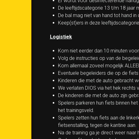
Er wordt voor desinfecterende handge
De leeftijdscategorie 13 t/m 18 jaar
De bal mag niet van hand tot hand in d
Keep(st)ers in deze leeftijdscatego
Logistiek
Kom niet eerder dan 10 minuten voor d
Volg de instructies op van de begelei
Kom allemaal zoveel mogelijk ALLEEN
Eventuele begeleiders die op de fiet
Kinderen die met de auto gebracht wo
We verlaten DIOS via het hek rechts v
De kinderen die met de auto zijn geb
Spelers parkeren hun fiets binnen het
het trainingsveld.
Spelers zetten hun fiets aan de linker
fietsenstalling, tegen de kantine aan.
Na de training ga je direct weer naar h