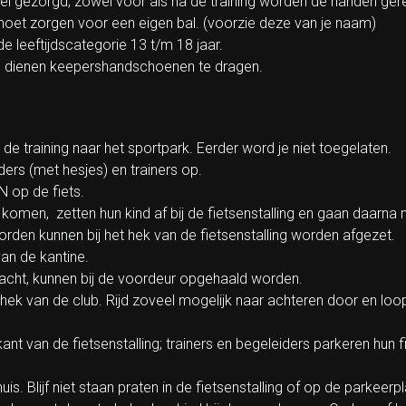
l gezorgd; zowel voor als na de training worden de handen gere
 moet zorgen voor een eigen bal. (voorzie deze van je naam)
e leeftijdscategorie 13 t/m 18 jaar.
rie dienen keepershandschoenen te dragen.
e training naar het sportpark. Eerder word je niet toegelaten.
ders (met hesjes) en trainers op.
 op de fiets.
s komen, zetten hun kind af bij de fietsenstalling en gaan daarn
rden kunnen bij het hek van de fietsenstalling worden afgezet.
an de kantine.
racht, kunnen bij de voordeur opgehaald worden.
 hek van de club. Rijd zoveel mogelijk naar achteren door en loo
kant van de fietsenstalling; trainers en begeleiders parkeren hun 
uis. Blijf niet staan praten in de fietsenstalling of op de parkeerp