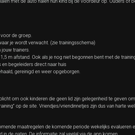
len met de auto halen hun kind bij de voordeur op. Ouders of be
s voor de groep.
waar je wordt verwacht. (zie trainingsschema)
 jouw trainers.
p 1,5 m afstand. Ook als je nog niet begonnen bent met de trainin
 en begeleiders direct naar huis
ehaald, gereinigd en weer opgeborgen.
rplicht om ook kinderen die geen lid zijn gelegenheid te geven om
raining” op de site. Vriendjes/vriendinnetjes zijn dus van harte
jkomende maatregelen de komende periode wekelijks evalueren 
in de gaten. De informatie zal veelal via de app komen.