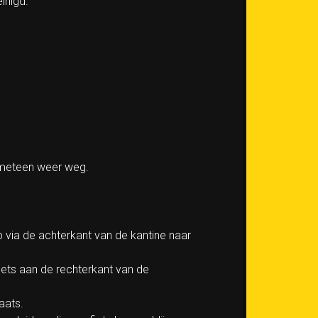
inigd.
a meteen weer weg.
p via de achterkant van de kantine naar
fiets aan de rechterkant van de
laats.