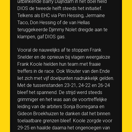
uitblinkende Barry Duijndam in het doel hield
DIOS de tweede helft steeds het initiatief.
Telkens als EHC via Pim Hessing, Jermaine
Taco, Don Hessing of de van Hellas
teruggekeerde Djimmy Nolet dreigde aan te
klampen, gaf DIOS gas.
Vooral de nauwelijks af te stoppen Frank
Snelder en de opnieuw bij vlagen weergaloze
Frank Koole hielden hun team met fraaie
treffers in de race. Ook Wouter van den Ende
liet zich met vijf doelpunten nadrukkelijk gelden.
Met de tussenstanden 23-21, 24-22 en 26-24
bleef het spannend. De strijd werd steeds
grimmiger en het was aan de voortreffelijke
leiding van de arbiters Sonja Borregana en
Gideon Broekhuizen te danken dat het binnen
toelaatbare grenzen bleef. Koole zorgde voor
29-25 en haalde daarna het ongenoegen van