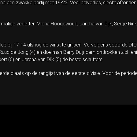
na een zwakke partij met 19-22. Veel balverlies, slecht afronden
malige vedetten Micha Hoogewoud, Jarcha van Dijk, Serge Rink,
ub bij 17-14 alsnog de winst te grijpen. Vervolgens scoorde DIOS
 Ruud de Jong (4) en doelman Barry Duijndam onttrokken zich eni
t (6) en Jarcha van Dijk (5) de beste schutters.
de plaats op de ranglijst van de eerste divisie. Voor de periodet