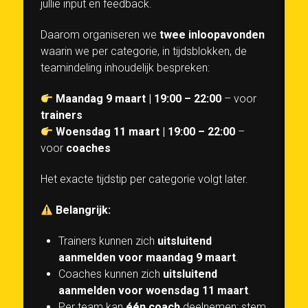
jullie input en feedback.
Daarom organiseren we
twee inloopavonden
waarin we per categorie, in tijdsblokken, de
teamindeling inhoudelijk bespreken:
Maandag 9 maart | 19:00 – 22:00
– voor
trainers
Woensdag 11 maart | 19:00 – 22:00
–
voor
coaches
Het exacte tijdstip per categorie volgt later.
Belangrijk:
Trainers kunnen zich
uitsluitend
aanmelden voor maandag 9 maart
.
Coaches kunnen zich
uitsluitend
aanmelden voor woensdag 11 maart
.
Per team kan
één coach
deelnemen; stem