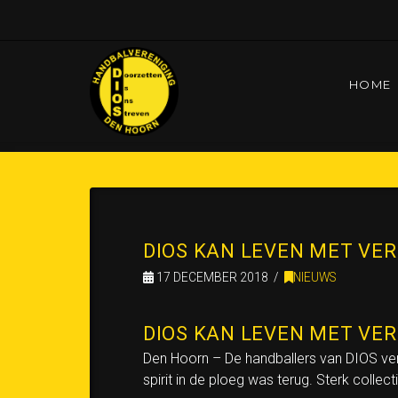
HOME
HOME
UNTITLED PAGINA
DIOS KAN LEVEN 
DIOS KAN LEVEN MET VER
17 DECEMBER 2018
NIEUWS
DIOS KAN LEVEN MET VER
Den Hoorn – De handballers van DIOS ver
spirit in de ploeg was terug. Sterk col