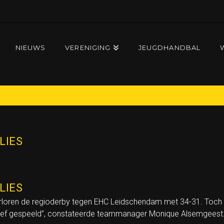
NIEUWS
VERENIGING
JEUGDHANDBAL
MET VERLIES
LIES
LIES
loren de regioderby tegen EHC Leidschendam met 34-31. Toch ov
lectief gespeeld”, constateerde teammanager Monique Alsemgeest