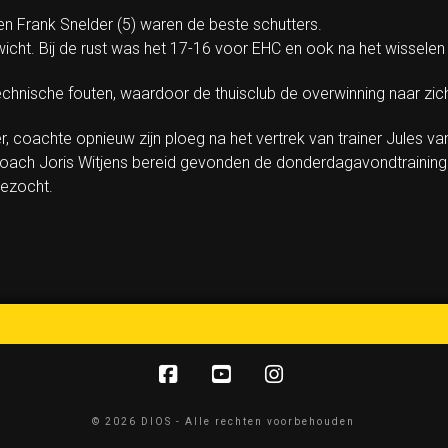
 en Frank Snelder (5) waren de beste schutters.
nwicht. Bij de rust was het 17-16 voor EHC en ook na het wisselen 
chnische fouten, waardoor de thuisclub de overwinning naar zic
 coachte opnieuw zijn ploeg na het vertrek van trainer Jules va
coach Joris Witjens bereid gevonden de donderdagavondtraining 
ezocht.
Facebook
YouTube
Instagram
© 2026 DIOS - Alle rechten voorbehouden