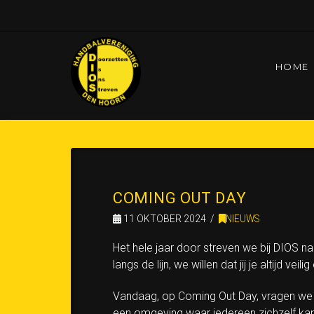
HOME
HOME
UNTITLED PAGINA
COMING OUT DA
COMING OUT DAY
11 OKTOBER 2024
NIEUWS
Het hele jaar door streven we bij DIOS naa
langs de lijn, we willen dat jij je altijd 
Vandaag, op Coming Out Day, vragen we
een omgeving waar iedereen zichzelf kan