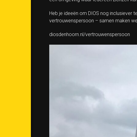
Heb je ideeën om DIOS nog inclusiever 
vertrouwenspersoon – samen maken we on
diosdenhoorn.nl/vertrouwenspersoon