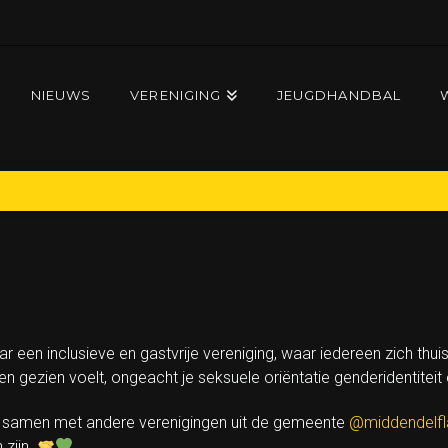
NIEUWS
VERENIGING
JEUGDHANDBAL
Y
r een inclusieve en gastvrije vereniging, waar iedereen zich thui
veilig en gezien voelt, ongeacht je seksuele oriëntatie genderidenti
 samen met andere verenigingen uit de gemeente
@middendelfl
 zijn.