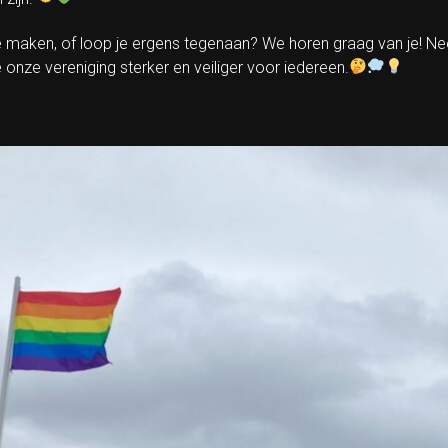
te maken, of loop je ergens tegenaan? We horen graag van je! 
ze vereniging sterker en veiliger voor iedereen.